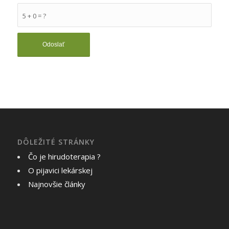
5 + 0 = ?
DÔLEŽITÉ STRÁNKY
Čo je hirudoterapia ?
O pijavici lekárskej
Najnovšie články