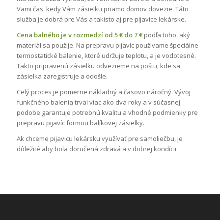
Vami čas, kedy Vám zásielku priamo domov dovezie. Táto
služba je dobrá pre Vás a takisto aj pre pijavice lekárske.
Cena balného je v rozmedzí od 5 € do 7 €
podľa toho, aký
materiál sa použije. Na prepravu pijavíc používame špeciálne
termostatické balenie, ktoré udržuje teplotu, a je vodotesné.
Takto pripravenú zásielku odvezieme na poštu, kde sa
zásielka zaregistruje a odošle.
Celý proces je pomerne nákladný a časovo náročný. Vývoj
funkčného balenia trval viac ako dva roky a v súčasnej
podobe garantuje potrebnú kvalitu a vhodné podmienky pre
prepravu pijavíc formou balíkovej zásielky.
Ak chceme pijavicu lekársku využívať pre samoliečbu, je
dôležité aby bola doručená zdravá a v dobrej kondícii.