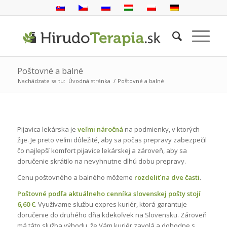
Poštovné a balné
Nachádzate sa tu:
Úvodná stránka
/
Poštovné a balné
Pijavica lekárska je
veľmi náročná
na podmienky, v ktorých
žije. Je preto veľmi dôležité, aby sa počas prepravy zabezpečil
čo najlepší komfort pijavice lekárskej a zároveň, aby sa
doručenie skrátilo na nevyhnutne dlhú dobu prepravy.
Cenu poštovného a balného môžeme
rozdeliť na dve časti
.
Poštovné podľa aktuálneho cenníka slovenskej pošty stojí
6,60 €
. Využívame službu expres kuriér, ktorá garantuje
doručenie do druhého dňa kdekoľvek na Slovensku. Zároveň
má táto služba výhodu, že Vám kuriér zavolá a dohodne s