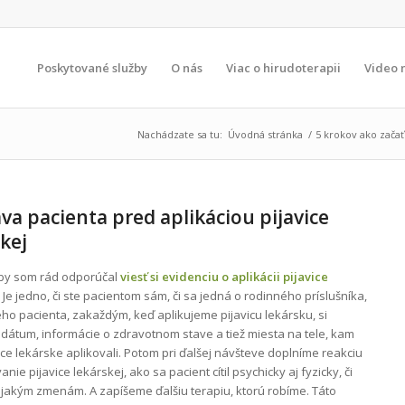
Poskytované služby
O nás
Viac o hirudoterapii
Video 
Nachádzate sa tu:
Úvodná stránka
/
5 krokov ako začať
va pacienta pred aplikáciou pijavice
kej
by som rád odporúčal
viesť si
evidenciu o aplikácii pijavice
. Je jedno, či ste pacientom sám, či sa jedná o rodinného príslušníka,
eho pacienta, zakaždým, keď aplikujeme pijavicu lekársku, si
dátum, informácie o zdravotnom stave a tiež miesta na tele, kam
ce lekárske aplikovali. Potom pri ďalšej návšteve doplníme reakciu
anie pijavice lekárskej, ako sa pacient cítil psychicky aj fyzicky, či
ejakým zmenám. A zapíšeme ďalšiu terapiu, ktorú robíme. Táto