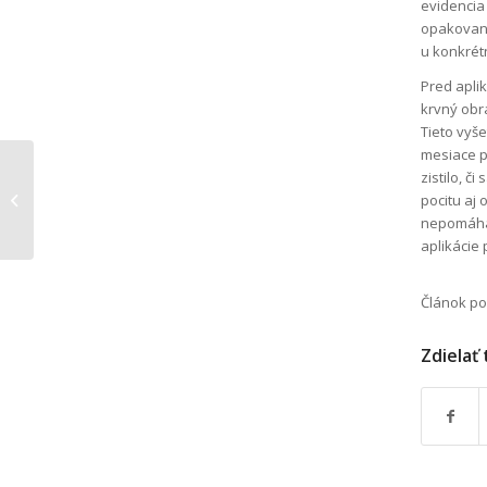
evidencia 
opakovaní
u konkrét
Pred aplik
krvný obr
Tieto vyš
mesiace p
zistilo, č
Aplikácia pijavice
pocitu aj
lekárskej
nepomáha.
aplikácie 
Článok po
Zdielať