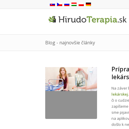
Blog - najnovšie články
Prípra
lekárs
Na záver 
lekárskej
či o cudzi
zapíšeme 
sme pijavi
na aplikov
došlo k n