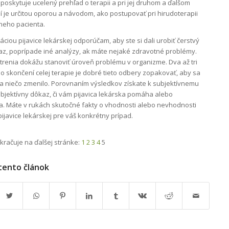
poskytuje ucelený prehľad o terapii a pri jej druhom a ďalšom
 je určitou oporou a návodom, ako postupovať pri hirudoterapii
neho pacienta.
áciou pijavice lekárskej odporúčam, aby ste si dali urobiť čerstvý
az, poprípade iné analýzy, ak máte nejaké zdravotné problémy.
etrenia dokážu stanoviť úroveň problému v organizme. Dva až tri
o skončení celej terapie je dobré tieto odbery zopakovať, aby sa
i sa niečo zmenilo. Porovnaním výsledkov získate k subjektívnemu
 objektívny dôkaz, či vám pijavica lekárska pomáha alebo
 Máte v rukách skutočné fakty o vhodnosti alebo nevhodnosti
pijavice lekárskej pre váš konkrétny prípad.
kračuje na ďalšej stránke:
1
2
3
4
5
 tento článok