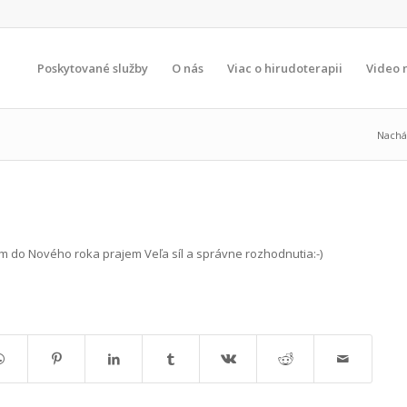
Poskytované služby
O nás
Viac o hirudoterapii
Video 
Nachá
 do Nového roka prajem Veľa síl a správne rozhodnutia:-)