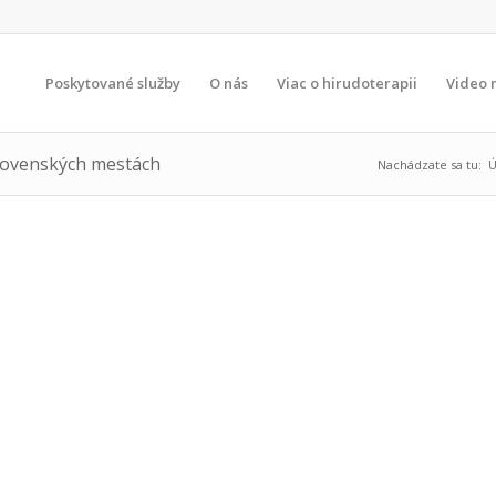
Poskytované služby
O nás
Viac o hirudoterapii
Video 
slovenských mestách
Nachádzate sa tu:
Ú