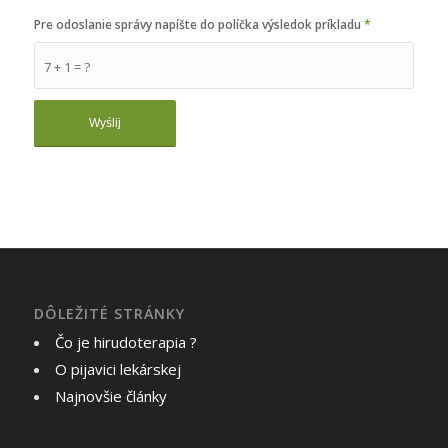
Pre odoslanie správy napíšte do políčka výsledok príkladu
*
7 + 1 = ?
DÔLEŽITÉ STRÁNKY
Čo je hirudoterapia ?
O pijavici lekárskej
Najnovšie články