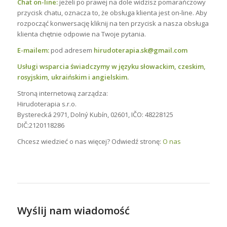
Chat on-line:
jeżeli po prawej na dole widzisz pomarańczowy
przycisk chatu, oznacza to, że obsługa klienta jest on-line. Aby
rozpocząć konwersację kliknij na ten przycisk a nasza obsługa
klienta chętnie odpowie na Twoje pytania.
E-mailem:
pod adresem
hirudoterapia.sk@gmail.com
Usługi wsparcia świadczymy w języku słowackim, czeskim,
rosyjskim, ukraińskim i angielskim.
Stroną internetową zarządza:
Hirudoterapia s.r.o.
Bysterecká 2971, Dolný Kubín, 02601, IČO: 48228125
DIČ:2120118286
Chcesz wiedzieć o nas więcej? Odwiedź stronę:
O nas
Wyślij nam wiadomość