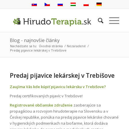
Blog - najnovšie články
Nachádzate sa tu:
Úvodná stránka
/
Nezaradené
/
Predaj pijavice lekárskej v Trebišove
Predaj pijavice lekárskej v Trebišove
Zaujíma Vás kde kúpiť pijavicu lekársku v Trebišove?
Predaj certifikovaných pijavíc v Trebišove!
Registrované občianske združenie
zaoberajúce sa
propagáciou a rozvojom hirudoterapie na Slovensku a v
Českej republike, ponúka na predaj pijavice lekárske chované
v hygienických podmienkach na biofarme, ktorá dodáva