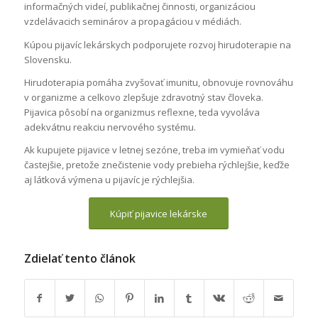
informačných videí, publikačnej činnosti, organizáciou
vzdelávacich seminárov a propagáciou v médiách.
Kúpou pijavíc lekárskych podporujete rozvoj hirudoterapie na
Slovensku.
Hirudoterapia pomáha zvyšovať imunitu, obnovuje rovnováhu
v organizme a celkovo zlepšuje zdravotný stav človeka.
Pijavica pôsobí na organizmus reflexne, teda vyvoláva
adekvátnu reakciu nervového systému.
Ak kupujete pijavice v letnej sezóne, treba im vymieňať vodu
častejšie, pretože znečistenie vody prebieha rýchlejšie, keďže
aj látková výmena u pijavíc je rýchlejšia.
Kúpiť pijavice lekárske
Zdielať tento článok