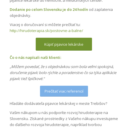
pijavice lekárske do nemocníc a medicínskych centier.
Dodanie po celom Slovensku je do 24 hodín
od zaplatenia
objednávky.
Viacej o doručovaní si môžete prečítať tu:
http://hirudoterapia.sk/postovne-a-balne/
Kúpiť pijavice lekárske
Čo o nás napísali naši klienti:
„Môžem povedať, že s objednávkou som bola veľmi spokojná,
doručenie pijavíc bolo rýchle a poradenstvo čo sa týka aplikácie
pijavíc tiež špičkové.“
Prečítať viac referencií
Hľadáte dodávateľa pijavice lekárskej v meste Trebišov?
Vašim nákupom u nás podporíte rozvoj hirudoterapie na
Slovensku. Získané prostriedky z Vašeho nákupu investujeme
do ďalšieho rozvoja hirudoterapie, napríklad tvorbou