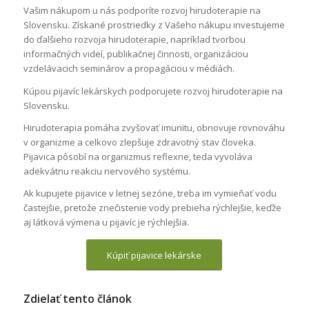
Vašim nákupom u nás podporíte rozvoj hirudoterapie na
Slovensku. Získané prostriedky z Vašeho nákupu investujeme
do ďalšieho rozvoja hirudoterapie, napríklad tvorbou
informačných videí, publikačnej činnosti, organizáciou
vzdelávacich seminárov a propagáciou v médiách.
Kúpou pijavíc lekárskych podporujete rozvoj hirudoterapie na
Slovensku.
Hirudoterapia pomáha zvyšovať imunitu, obnovuje rovnováhu
v organizme a celkovo zlepšuje zdravotný stav človeka.
Pijavica pôsobí na organizmus reflexne, teda vyvoláva
adekvátnu reakciu nervového systému.
Ak kupujete pijavice v letnej sezóne, treba im vymieňať vodu
častejšie, pretože znečistenie vody prebieha rýchlejšie, keďže
aj látková výmena u pijavíc je rýchlejšia.
Kúpiť pijavice lekárske
Zdielať tento článok