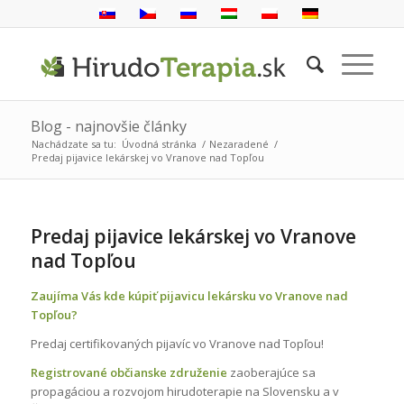
Blog - najnovšie články
Nachádzate sa tu:
Úvodná stránka
/
Nezaradené
/
Predaj pijavice lekárskej vo Vranove nad Topľou
Predaj pijavice lekárskej vo Vranove
nad Topľou
Zaujíma Vás kde kúpiť pijavicu lekársku vo Vranove nad
Topľou?
Predaj certifikovaných pijavíc vo Vranove nad Topľou!
Registrované občianske združenie
zaoberajúce sa
propagáciou a rozvojom hirudoterapie na Slovensku a v