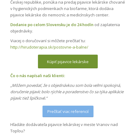
Českej republike, ponúka na predaj pijavice lekárske chované
v hygienických podmienkach na biofarme, ktorá dodáva
pijavice lekárske do nemocníc a medicínskych centier.
Dodanie po celom Slovensku je do 24 hodín
od zaplatenia
objednávky.
Viacej o doručovaní si môžete prečítať tu:
http://hirudoterapia.sk/postovne-a-balne/
Kúpiť pijavice lekárske
Čo o nás napísali naši klienti:
„Môžem povedať, že s objednávkou som bola veľmi spokojná,
doručenie pijavíc bolo rýchle a poradenstvo čo sa týka aplikácie
pijavíc tiež špičkové.“
Prečítať viac referencií
Hľadáte dodávateľa pijavice lekárskej v meste Vranov nad
Topľou?