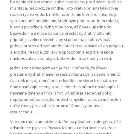
ho napínať na vracanie, zahmlieva sa mu pred očami, krúti sa
mu hlava, má pocit, že omdlie. Toto všetko pri anafylaktickej
reakcii rýchlo vedie k náhlemu zníženiu krvného tlaku, čo je
sprevádzané nepokojom, studeným potom, pocitom chladu,
bledou pokožkou, rýchlym pulzom, až človek upadne do
bezvedomia a môže dokonca prestať dýchať. V takomto
prípade je veľmi dôležité, aby si prítomná osoba všímala
jednak proces od samotného priloženia pijavice až do prejavu
alergickej reakcie, tzn. akým spôsobom alergická reakcia
nastupovala a tiež, aby si bola vedomá základných vecí.
Jednou zo základných vecí je čas. V prípade, že človek
prestane dýchať, máme na resuscitáciu štyri až sedem minút
času. Ak mozog nemá prísun kyslíku, po štyroch minútach v
ňom nastávajú zmeny a po siedmich minútach nastávajú už
nevratné zmeny a hrozí smrť. Dôležité je zachovať pokoj,
neprepadnúť panike. Jednoducho myslieť na to, že máme len
určitý časový rozsah, v ktorom môžeme vykonávať
resuscitáciu.
V prvom rade zamedzíme ďalšiemu pôsobeniu alergénu, čiže
odstránime pijavicu. Pijavicu lekársku odstránime tak, že si