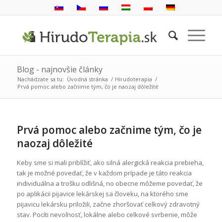
Blog - najnovšie články
Nachádzate sa tu:
Úvodná stránka
/
Hirudoterapia
/
Prvá pomoc alebo začnime tým, čo je naozaj dôležité
Prvá pomoc alebo začnime tým, čo je
naozaj dôležité
Keby sme si mali priblížiť, ako silná alergická reakcia prebieha,
tak je možné povedať, že v každom prípade je táto reakcia
individuálna a trošku odlišná, no obecne môžeme povedať, že
po aplikácii pijavice lekárskej sa človeku, na ktorého sme
pijavicu lekársku priložili, začne zhoršovať celkový zdravotný
stav. Pocíti nevoľnosť, lokálne alebo celkové svrbenie, môže