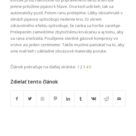
konček prstu namočíme do pripraveného liehu a ten iba
jemne priložíme pijavici k hlave. Ona keď ucíti lieh, tak sa
automaticky pustí. Potom ranu prelepíme. Látky obsiahnuté v
slinách pijavice spôsobujú riedenie krvi, čo okrem
zdravotného efektu spôsobuje, že ranka sa horšie zaceľuje.
Prelepením zamedzíme zbytočnému krvácaniu a aj tomu, aby
sa rana znečistila. Použijeme sterilné gázové kompresy vo
vrstve asi jeden centimeter. Takže musíme pamätať na to, aby
sme mali lieh i základné obväzové materiály poruke.
Článok pokračuje na ďalšej stránke:
1
2
3
4
5
Zdielať tento článok