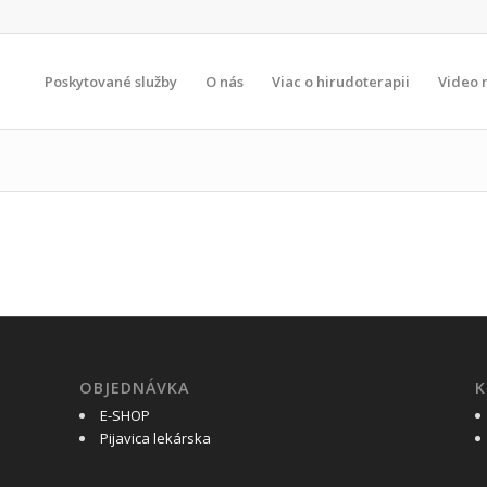
Poskytované služby
O nás
Viac o hirudoterapii
Video 
OBJEDNÁVKA
K
E-SHOP
Pijavica lekárska