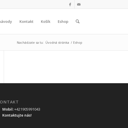
návody
Kontakt
Košík
Eshop
Nachádzate sa tu:
Úvodná stránka
/
Eshop
ONTAKT
Mobil:
+421905991043
Kontaktujte nás!