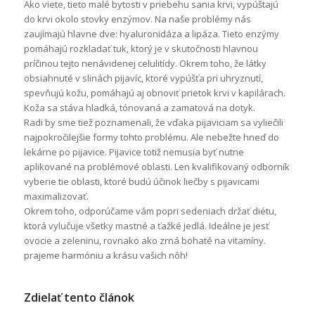
Ako viete, tieto malé bytosti v priebehu sania krvi, vypúštajú
do krvi okolo stovky enzýmov. Na naše problémy nás
zaujímajú hlavne dve: hyaluronidáza a lipáza. Tieto enzýmy
pomáhajú rozkladať tuk, ktorý je v skutočnosti hlavnou
príčinou tejto nenávidenej celulitídy. Okrem toho, že látky
obsiahnuté v slinách pijavíc, ktoré vypúšťa pri uhryznutí,
spevňujú kožu, pomáhajú aj obnoviť prietok krvi v kapilárach.
Koža sa stáva hladká, tónovaná a zamatová na dotyk.
Radi by sme tiež poznamenali, že vďaka pijaviciam sa vyliečili
najpokročilejšie formy tohto problému. Ale nebežte hneď do
lekárne po pijavice. Pijavice totiž nemusia byť nutne
aplikované na problémové oblasti. Len kvalifikovaný odborník
vyberie tie oblasti, ktoré budú účinok liečby s pijavicami
maximalizovať.
Okrem toho, odporúčame vám popri sedeniach držať diétu,
ktorá vylučuje všetky mastné a ťažké jedlá. Ideálne je jesť
ovocie a zeleninu, rovnako ako zrná bohaté na vitamíny.
prajeme harmóniu a krásu vašich nôh!
Zdielať tento článok