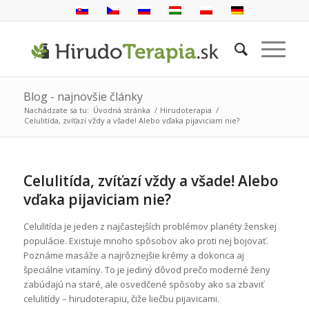
Blog - najnovšie články
Nachádzate sa tu:
Úvodná stránka
/
Hirudoterapia
/
Celulitída, zvíťazí vždy a všade! Alebo vďaka pijaviciam nie?
Celulitída, zvíťazí vždy a všade! Alebo
vďaka pijaviciam nie?
Celulitída je jeden z najčastejších problémov planéty ženskej
populácie. Existuje mnoho spôsobov ako proti nej bojovať.
Poznáme masáže a najrôznejšie krémy a dokonca aj
špeciálne vitamíny. To je jediný dôvod prečo moderné ženy
zabúdajú na staré, ale osvedčené spôsoby ako sa zbaviť
celulitídy – hirudoterapiu, čiže liečbu pijavicami.