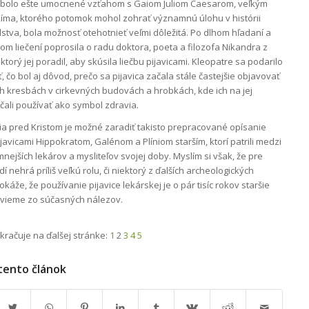
čo bolo ešte umocnené vzťahom s Gaiom Juliom Caesarom, veľkým
íma, ktorého potomok mohol zohrať významnú úlohu v histórii
dstva, bola možnosť otehotnieť veľmi dôležitá. Po dlhom hľadaní a
m liečení poprosila o radu doktora, poeta a filozofa Nikandra z
ktorý jej poradil, aby skúsila liečbu pijavicami. Kleopatre sa podarilo
, čo bol aj dôvod, prečo sa pijavica začala stále častejšie objavovať
h kresbách v cirkevných budovách a hrobkách, kde ich na jej
čali používať ako symbol zdravia.
a pred Kristom je možné zaradiť takisto prepracované opísanie
ijavicami Hippokratom, Galénom a Plíniom starším, ktorí patrili medzi
ejších lekárov a mysliteľov svojej doby. Myslím si však, že pre
dí nehrá príliš veľkú rolu, či niektorý z ďalších archeologických
káže, že používanie pijavice lekárskej je o pár tisíc rokov staršie
o vieme zo súčasných nálezov.
kračuje na ďalšej stránke:
1
2
3
4
5
 tento článok