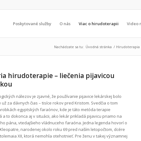
Poskytované služby
O nás
Viac o hirudoterapii
Video 
Nachádzate sa tu:
Úvodná stránka
/
Hirudoterapia
ia hirudoterapie – liečenia pijavicou
skou
gických nálezov je zjavné, že používanie pijavice lekárskej bolo
 už za dávnych čias – tisíce rokov pred Kristom. Svedčia o tom
hrobkách egyptských faraónov, kde je táto metóda terapie
a to dokonca aj v situácii, ako lekár prikladá pijavicu priamo na
jho pána, vtedajšieho vládnuceho faraóna. Jedna legenda hovorí o
 Kleopatre, narodenej okolo roku 69 pred naším letopočtom, dcére
tolemaia XII, ktorá nemohla otehotnieť. Pre ženu v takej významnej