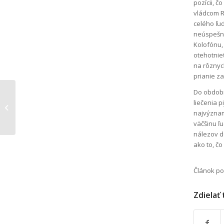
pozícii, 
vládcom R
celého ľu
neúspešno
Kolofónu, 
otehotnieť
na rôznyc
prianie za
Do obdobi
Prvá pomoc alebo
liečenia p
začnime tým, čo je
najvýznamn
naozaj dôležité
väčšinu ľu
nálezov do
ako to, č
Článok po
Zdielať