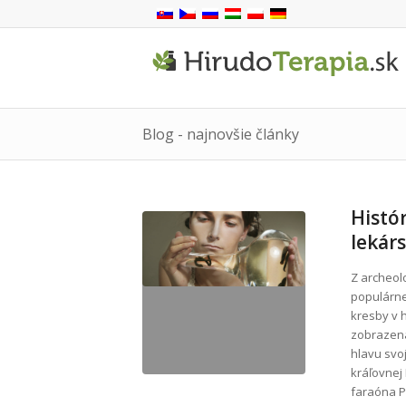
Blog - najnovšie články
Histór
lekár
Z archeolo
populárne
kresby v 
zobrazená 
hlavu svo
kráľovnej
faraóna P