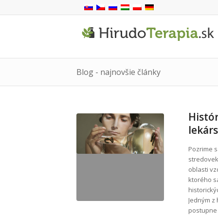
Blog - najnovšie články
Histór
lekár
Pozrime s
stredovek
oblasti vz
ktorého s
historick
Jedným z h
postupne 