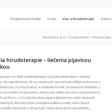
Poskytované služby
O nás
Viac o hirudoterapii
Video 
Nachádzate sa tu:
Úvodná stránka
/
Hirudoterapia
ia hirudoterapie – liečenia pijavicou
skou
a preto na ďalší zdokladovaný vývoj hirudoterapie v období
u. Aj napriek tomu, že sa stredovek vyznačoval veľkým prínosom v
delanosti, rozvoja kultúry a vedením kroník, že teda bol obdobím, z
a na rozdiel od staroveku dochovalo veľké množstvo písomností a
ých archívov, o rozvoji hirudoterapie nájdeme len málo zmienok.
lavných dôvodov bola vtedajšia politika svätej cirkvi, ktorá
ovládla myslenie a životy ľudí. Cirkev bola proti národnému