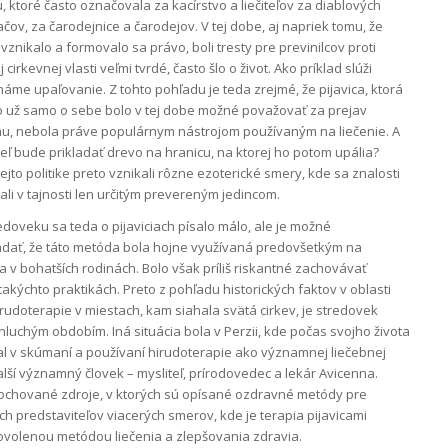
vu, ktoré často označovala za kacírstvo a liečiteľov za diablových
čov, za čarodejnice a čarodejov. V tej dobe, aj napriek tomu, že
znikalo a formovalo sa právo, boli tresty pre previnilcov proti
j cirkevnej vlasti veľmi tvrdé, často šlo o život. Ako príklad slúži
áme upaľovanie. Z tohto pohľadu je teda zrejmé, že pijavica, ktorá
 čo už samo o sebe bolo v tej dobe možné považovať za prejav
u, nebola práve populárnym nástrojom používaným na liečenie. A
iteľ bude prikladať drevo na hranicu, na ktorej ho potom upália?
jto politike preto vznikali rôzne ezoterické smery, kde sa znalosti
li v tajnosti len určitým prevereným jedincom.
edoveku sa teda o pijaviciach písalo málo, ale je možné
dať, že táto metóda bola hojne využívaná predovšetkým na
a v bohatších rodinách. Bolo však príliš riskantné zachovávať
akýchto praktikách. Preto z pohľadu historických faktov v oblasti
rudoterapie v miestach, kam siahala svätá cirkev, je stredovek
luchým obdobím. Iná situácia bola v Perzii, kde počas svojho života
l v skúmaní a používaní hirudoterapie ako významnej liečebnej
lší významný človek – mysliteľ, prírodovedec a lekár Avicenna.
dochované zdroje, v ktorých sú opísané ozdravné metódy pre
h predstaviteľov viacerých smerov, kde je terapia pijavicami
ovolenou metódou liečenia a zlepšovania zdravia.