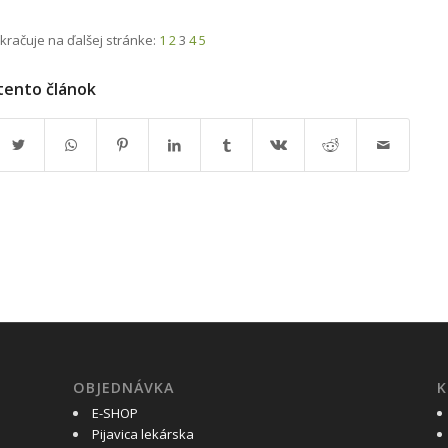
kračuje na ďalšej stránke:
1
2
3
4
5
 tento článok
OBJEDNÁVKA
K
E-SHOP
Pijavica lekárska