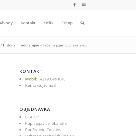
návody
Kontakt
Košík
Eshop
/
História hirudoterapie – liečenia pijavicou lekárskou
KONTAKT
Mobil:
+421905991043
Kontaktujte nás!
OBJEDNÁVKA
E-SHOP
Kúpiť pijavice lekárske
Používanie Cookies