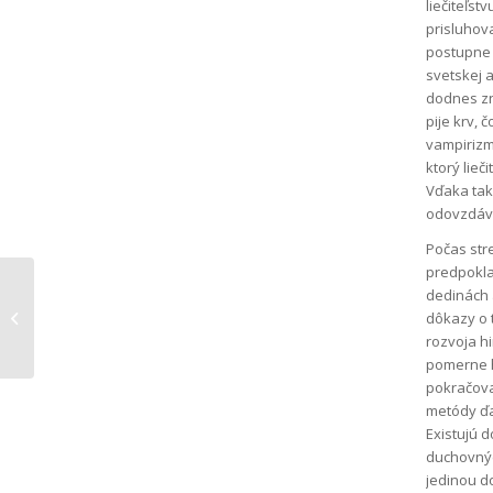
liečiteľst
prisluhova
postupne v
svetskej a
dodnes zn
pije krv,
vampirizm
ktorý lieč
Vďaka take
odovzdáva
Počas str
predpokla
Prvá pomoc alebo
dedinách 
začnime tým, čo je
dôkazy o t
naozaj dôležité
rozvoja hi
pomerne h
pokračova
metódy ďa
Existujú 
duchovnýc
jedinou d