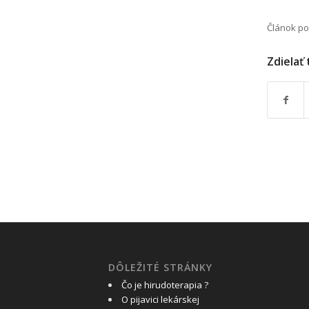
Článok po
Zdielať
DÔLEŽITÉ STRÁNKY
Čo je hirudoterapia ?
O pijavici lekárskej