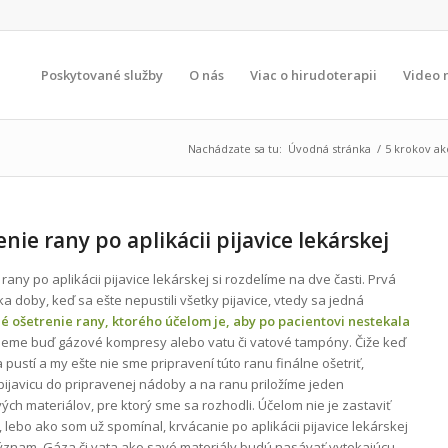
Poskytované služby
O nás
Viac o hirudoterapii
Video 
Nachádzate sa tu:
Úvodná stránka
/
5 krokov ak
nie rany po aplikácii pijavice lekárskej
rany po aplikácii pijavice lekárskej si rozdelíme na dve časti. Prvá
ka doby, keď sa ešte nepustili všetky pijavice, vtedy sa jedná
né ošetrenie rany, ktorého účelom je, aby po pacientovi nestekala
jeme buď gázové kompresy alebo vatu či vatové tampóny. Čiže keď
a pustí a my ešte nie sme pripravení túto ranu finálne ošetriť,
pijavicu do pripravenej nádoby a na ranu priložíme jeden
ých materiálov, pre ktorý sme sa rozhodli. Účelom nie je zastaviť
 lebo ako som už spomínal, krvácanie po aplikácii pijavice lekárskej
ýznam. Gáza či vata ako savé materiály budú nasávať vytekajúcu