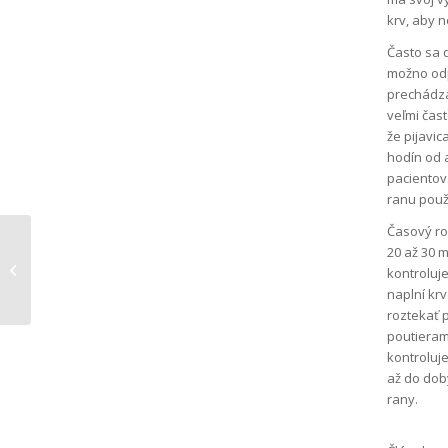
krv, aby 
Často sa d
možno odpo
prechádza
veľmi čast
že pijavic
hodín od a
pacientov
ranu použi
Časový roz
20 až 30 m
Ako prekonať strach z
kontroluj
pijavice lekárskej
naplní krv
roztekať 
poutieram
kontroluje
až do dob
rany.