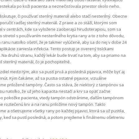
nestekala po koži pacienta a neznečisťovala priestor okolo neho.
iskutuje, či používať sterilný materiál alebo stačí nesterilný. Obecne
ručiť radšej sterilný materiál. Z praxe a zo stáží, ktorými som
l v centrách, kde sa vyložene zaoberajú hirudoterapiou, som sa
o stretol s používaním nesterilného krytia rany a to z toho dôvodu,
a ranu natoľko ošetrí, že je takmer vylúčené, aby sa do nej v dobe 24
plikácie zaniesla infekcia. Tento postup je overený tisíckami
. Na druhú stranu, každý lekár bude trvať na tom, aby sa priamo na
l sterilný materiál, čo je pochopiteľné.
diel medzi tým, ako sa pustí prvá a posledná pijavica, môže byť aj
inút. Kým čakáme, až sa pustia ostatné pijavice, vizuálne
eme priložené tampóny. Často sa stáva, že niektorý z tampónov sa
ou natoľko, že už jeho kapacita nestačí a krv sa opäť začne
po pokožke pacienta, vtedy tampón odstránime, ďalším tampónom
e roztečenú krv a na ranu priložíme nový tampón. Takto
me a ošetrujeme všetky rany po každej pijavici, ktorá sa už pustila,
y, keď sa pustí posledná, a potom prejdeme k finálnemu ošetreniu