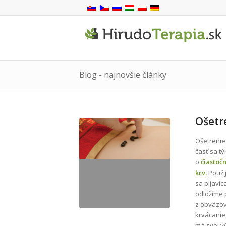
Blog - najnovšie články
Ošetre
Ošetrenie 
časť sa tý
o
čiastoč
krv.
Použi
sa pijavic
odložíme 
z obväzov
krvácanie,
má svoj v