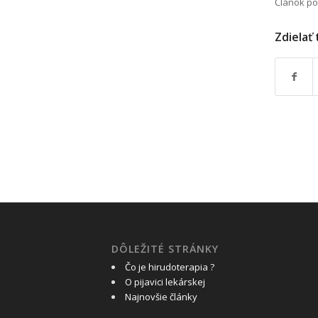
Článok po
Zdielať
DÔLEŽITÉ STRÁNKY
Čo je hirudoterapia ?
O pijavici lekárskej
Najnovšie články