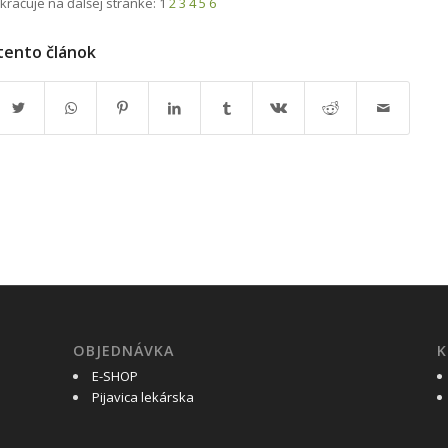
kračuje na ďalšej stránke:
1
2
3
4
5
6
 tento článok
OBJEDNÁVKA
K
E-SHOP
Pijavica lekárska