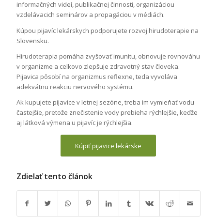
informačných videí, publikačnej činnosti, organizáciou
vzdelávacich seminárov a propagáciou v médiách.
Kúpou pijavíc lekárskych podporujete rozvoj hirudoterapie na
Slovensku.
Hirudoterapia pomáha zvyšovať imunitu, obnovuje rovnováhu
v organizme a celkovo zlepšuje zdravotný stav človeka.
Pijavica pôsobí na organizmus reflexne, teda vyvoláva
adekvátnu reakciu nervového systému.
Ak kupujete pijavice v letnej sezóne, treba im vymieňať vodu
častejšie, pretože znečistenie vody prebieha rýchlejšie, keďže
aj látková výmena u pijavíc je rýchlejšia.
Kúpiť pijavice lekárske
Zdielať tento článok