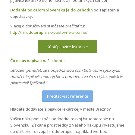
pijavice lekárske do nemocníc a medicínskych centier.
Dodanie po celom Slovensku je do 24 hodín
od zaplatenia
objednávky.
Viacej o doručovaní si môžete prečítať tu:
http://hirudoterapia.sk/postovne-a-balne/
Kúpiť pijavice lekárske
Čo o nás napísali naši klienti:
„Môžem povedať, že s objednávkou som bola veľmi spokojná,
doručenie pijavíc bolo rýchle a poradenstvo čo sa týka aplikácie
pijavíc tiež špičkové.“
Prečítať viac referencií
Hľadáte dodávateľa pijavice lekárskej v meste Brezno?
Vašim nákupom u nás podporíte rozvoj hirudoterapie na
Slovensku. Získané prostriedky z Vašeho nákupu investujeme
do ďalšieho rozvoja hirudoterapie, napríklad tvorbou