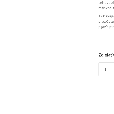
celkovo z
reflexne,
Ak kupujet
pretože z
pijavíc je 
Zdielať