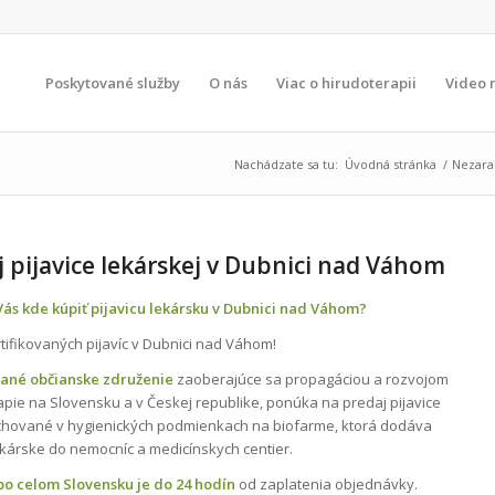
Poskytované služby
O nás
Viac o hirudoterapii
Video 
Nachádzate sa tu:
Úvodná stránka
/
Nezar
j pijavice lekárskej v Dubnici nad Váhom
ás kde kúpiť pijavicu lekársku v Dubnici nad Váhom?
tifikovaných pijavíc v Dubnici nad Váhom!
vané občianske združenie
zaoberajúce sa propagáciou a rozvojom
apie na Slovensku a v Českej republike, ponúka na predaj pijavice
chované v hygienických podmienkach na biofarme, ktorá dodáva
lekárske do nemocníc a medicínskych centier.
o celom Slovensku je do 24 hodín
od zaplatenia objednávky.