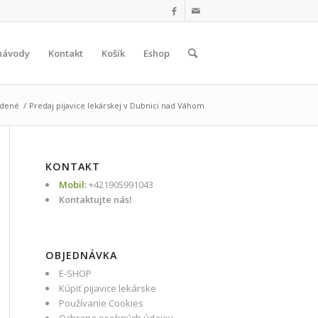
návody
Kontakt
Košík
Eshop
adené
/
Predaj pijavice lekárskej v Dubnici nad Váhom
KONTAKT
Mobil:
+421905991043
Kontaktujte nás!
OBJEDNÁVKA
E-SHOP
Kúpiť pijavice lekárske
Používanie Cookies