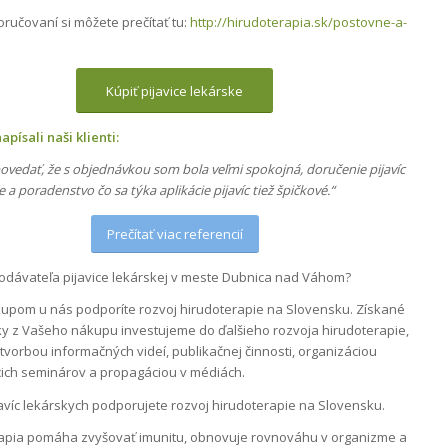
oručovaní si môžete prečítať tu:
http://hirudoterapia.sk/postovne-a-
Kúpiť pijavice lekárske
apísali naši klienti:
vedať, že s objednávkou som bola veľmi spokojná, doručenie pijavíc
e a poradenstvo čo sa týka aplikácie pijavíc tiež špičkové.“
Prečítať viac referencií
odávateľa pijavice lekárskej v meste Dubnica nad Váhom?
upom u nás podporíte rozvoj hirudoterapie na Slovensku. Získané
ky z Vašeho nákupu investujeme do ďalšieho rozvoja hirudoterapie,
tvorbou informačných videí, publikačnej činnosti, organizáciou
ich seminárov a propagáciou v médiách.
avíc lekárskych podporujete rozvoj hirudoterapie na Slovensku.
apia pomáha zvyšovať imunitu, obnovuje rovnováhu v organizme a