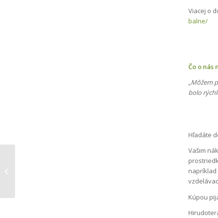
Viacej o d
balne/
Čo o nás n
„Môžem po
bolo rýchl
Hľadáte d
Vašim nák
Predaj pijavice
prostried
lekárskej v
napríklad 
Topoľčanoch
vzdelávac
Kúpou pij
Hirudoter