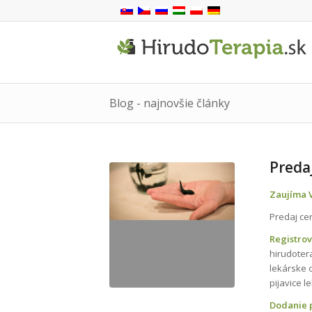
Blog - najnovšie články
Preda
Zaujíma V
Predaj cer
Registro
hirudoter
lekárske 
pijavice 
Dodanie p