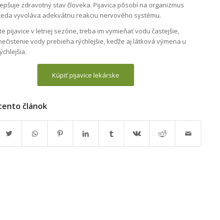
lepšuje zdravotný stav človeka. Pijavica pôsobí na organizmus
 teda vyvoláva adekvátnu reakciu nervového systému.
e pijavice v letnej sezóne, treba im vymieňať vodu častejšie,
nečistenie vody prebieha rýchlejšie, keďže aj látková výmena u
rýchlejšia.
Kúpiť pijavice lekárske
 tento článok