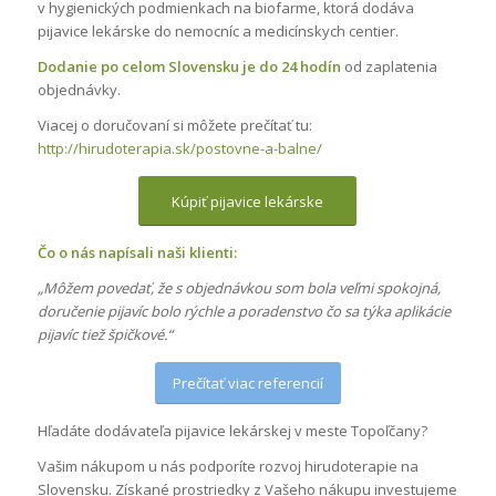
v hygienických podmienkach na biofarme, ktorá dodáva
pijavice lekárske do nemocníc a medicínskych centier.
Dodanie po celom Slovensku je do 24 hodín
od zaplatenia
objednávky.
Viacej o doručovaní si môžete prečítať tu:
http://hirudoterapia.sk/postovne-a-balne/
Kúpiť pijavice lekárske
Čo o nás napísali naši klienti:
„Môžem povedať, že s objednávkou som bola veľmi spokojná,
doručenie pijavíc bolo rýchle a poradenstvo čo sa týka aplikácie
pijavíc tiež špičkové.“
Prečítať viac referencií
Hľadáte dodávateľa pijavice lekárskej v meste Topoľčany?
Vašim nákupom u nás podporíte rozvoj hirudoterapie na
Slovensku. Získané prostriedky z Vašeho nákupu investujeme