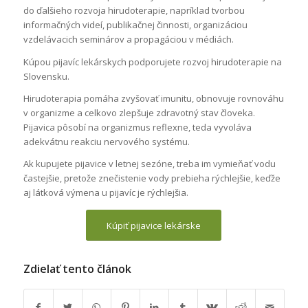
do ďalšieho rozvoja hirudoterapie, napríklad tvorbou
informačných videí, publikačnej činnosti, organizáciou
vzdelávacich seminárov a propagáciou v médiách.
Kúpou pijavíc lekárskych podporujete rozvoj hirudoterapie na
Slovensku.
Hirudoterapia pomáha zvyšovať imunitu, obnovuje rovnováhu
v organizme a celkovo zlepšuje zdravotný stav človeka.
Pijavica pôsobí na organizmus reflexne, teda vyvoláva
adekvátnu reakciu nervového systému.
Ak kupujete pijavice v letnej sezóne, treba im vymieňať vodu
častejšie, pretože znečistenie vody prebieha rýchlejšie, keďže
aj látková výmena u pijavíc je rýchlejšia.
Kúpiť pijavice lekárske
Zdielať tento článok