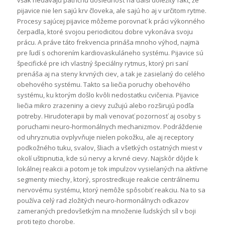
však nedávajú patričnú dôslednosť na ďalší dôležitý fakt, že
pijavice nie len sajú krv človeka, ale sajú ho aj v určitom rytme.
Procesy sajúcej pijavice môžeme porovnať k práci výkonného
čerpadla, ktoré svojou periodicitou dobre vykonáva svoju
prácu. A práve táto frekvencia prináša mnoho výhod, najmä
pre ľudí s ochorením kardiovaskuláneho systému. Pijavice sú
špecifické pre ich vlastný špeciálny rytmus, ktorý pri saní
prenáša aj na steny krvných ciev, a tak je zasielaný do celého
obehového systému. Takto sa liečia poruchy obehového
systému, ku ktorým došlo kvôli nedostatku cvičenia. Pijavice
liečia mikro zrazeniny a cievy zužujú alebo rozširujú podľa
potreby. Hirudoterapii by mali venovať pozornosť aj osoby s
poruchami neuro-hormonálnych mechanizmov. Podráždenie
od uhryznutia ovplyvňuje nielen pokožku, ale aj receptory
podkožného tuku, svalov, šliach a všetkých ostatných miest v
okolí uštipnutia, kde sú nervy a krvné cievy. Najskôr dôjde k
lokálnej reakcii a potom je tok impulzov vysielaných na aktívne
segmenty miechy, ktorý, sprostredkuje reakcie centrálnemu
nervovému systému, ktorý nemôže spôsobiť reakciu. Na to sa
používa celý rad zložitých neuro-hormonálnych odkazov
zameraných predovšetkým na množenie ľudských síl v boji
proti tejto chorobe.