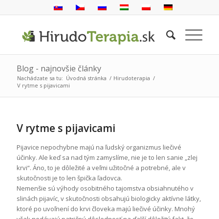
Blog - najnovšie články
Nachádzate sa tu:
Úvodná stránka
/
Hirudoterapia
/
V rytme s pijavicami
V rytme s pijavicami
Pijavice nepochybne majú na ľudský organizmus liečivé
účinky. Ale keď sa nad tým zamyslíme, nie je to len sanie „zlej
krvi“. Áno, to je dôležité a veľmi užitočné a potrebné, ale v
skutočnosti je to len špička ľadovca.
Nemenšie sú výhody osobitného tajomstva obsiahnutého v
slinách pijavíc, v skutočnosti obsahujú biologicky aktívne látky,
ktoré po uvoľnení do krvi človeka majú liečivé účinky. Mnohý