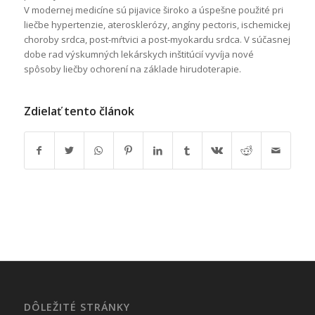
V modernej medicíne sú pijavice široko a úspešne použité pri
liečbe hypertenzie, aterosklerózy, angíny pectoris, ischemickej
choroby srdca, post-mŕtvici a post-myokardu srdca. V súčasnej
dobe rad výskumných lekárskych inštitúcií vyvíja nové
spôsoby liečby ochorení na základe hirudoterapie.
Zdielať tento článok
DÔLEŽITÉ STRÁNKY