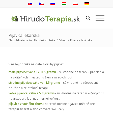
Pijavica lekárska
Nachádzate sa tu:
Úvodná stránka
/
Eshop
/
Pijavica lekárska
V našej ponuke nájdete 4 druhy pijavíc:
malé pijavice: váha +/- 0.5 gramu
– sú vhodné na terapiu pre deti a
na viditeľných miestach u žien a mladých ludí
stredné pijavice: váha +/- 1.5 gramu
– sú vhodné na všeobecné
použitie a celotelovú terapiu
veľké pijavice: váha +/- 3 gramy
– sú vhodné na terapiu kŕčových žíl
– varixov a u ľudí nadmernej veľkosti
pijavice z voľného chovu:
necertifikované pijavice určené pre
terapiu zvierat alebo chovateľské účely