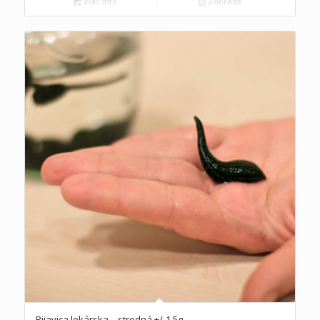
Viac info
Zobraziť
Pijavica lekárska – stredná +/-1.5g