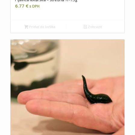
6.77
€
s DPH
Pridať do košíka
Zobraziť