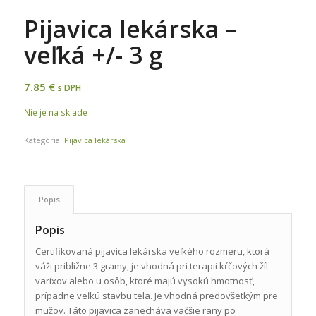
Pijavica lekárska –
veľká +/- 3 g
7.85
€
s DPH
Nie je na sklade
Kategória:
Pijavica lekárska
Popis
Popis
Certifikovaná pijavica lekárska veľkého rozmeru, ktorá
váži približne 3 gramy, je vhodná pri terapii kŕčových žíl –
varixov alebo u osôb, ktoré majú vysokú hmotnosť,
prípadne veľkú stavbu tela. Je vhodná predovšetkým pre
mužov. Táto pijavica zanecháva väčšie rany po